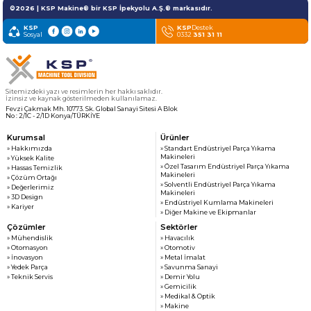
» Haber & Fuar
KSP MACHINE
©2026 | KSP Makine® bir KSP İpekyolu A.Ş.® markasıdır.
» Katalog & Belgeler
MEDYA
KSP
KSP
Destek
Sosyal
» Foto Galeri
0332
351 31 11
» Video Galeri
Sitemizdeki yazı ve resimlerin her hakkı saklıdır.
İzinsiz ve kaynak gösterilmeden kullanılamaz.
Fevzi Çakmak Mh. 10773. Sk. Global Sanayi Sitesi A Blok
No : 2/1C - 2/1D Konya/TÜRKİYE
Kurumsal
Ürünler
» Hakkımızda
» Standart Endüstriyel Parça Yıkama
Makineleri
» Yüksek Kalite
» Özel Tasarım Endüstriyel Parça Yıkama
» Hassas Temizlik
Makineleri
» Çözüm Ortağı
» Solventli Endüstriyel Parça Yıkama
» Değerlerimiz
Makineleri
» 3D Design
» Endüstriyel Kumlama Makineleri
» Kariyer
» Diğer Makine ve Ekipmanlar
Çözümler
Sektörler
» Mühendislik
» Havacılık
» Otomasyon
» Otomotiv
» İnovasyon
» Metal İmalat
» Yedek Parça
» Savunma Sanayi
» Teknik Servis
» Demir Yolu
» Gemicilik
» Medikal & Optik
» Makine