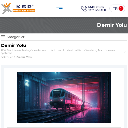
×
×
KSP
Destek
TR
0332
351 31 11
0332 351 31 11
Demir Yolu
Müşteri Hizmetleri
KATEGORİLER
» Standart Endüstriyel Parça Yıkama Makineleri
Sosyal
Medya
KSP Machine
Konum
Kategoriler
KSP MACHINE
» Özel Tasarım Endüstriyel Parça Yıkama Makineleri
Demir Yolu
» Solventli Endüstriyel Parça Yıkama Makineleri
KSP Machine is Turkey's leader manufacturer of Industrial Parts Washing Machines and
Systems.
Ürünler
Kurumsal
» Endüstriyel Kumlama Makineleri
Sektörler
Demir Yolu
Çözümler
Sektörler
» Diğer Makine ve Ekipmanlar
Medya Merkezi
İletişim
» Tüm Ürünler
Endüstriyel temizlikte güven,
teknoloji ve sürdürülebilirlik.
ÜRÜN GRUPLARIMIZ
SINCE
» Standart Endüstriyel Parça Yıkama Makineleri
The quality is our
Sine qua non
principle
» Özel Tasarım Endüstriyel Parça Yıkama Makineleri