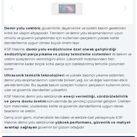
» Hakkımızda
KSP MACHINE
» Solventli Endüstriyel Parça Yıkama Makineleri
TOOL DIVISION
» Yüksek Kalite
» Hassas Temizlik
» Endüstriyel Kumlama Makineleri
» Çözüm Ortağı
Demir yolu sektörü
, güvenilirlik, dayanıklılık ve sürekli bakım gerektiren
» Değerlerimiz
kritik bir ulaşım altyapısıdır. Trenlerin ve demir yolu ekipmanlarının uzun
» Kurumsal
» Diğer Makine ve Ekipmanlar
ömürlü ve güvenli çalışabilmesi için kullanılan parçaların yüksek kalite
» Çözümler
standartlarına uygun olması büyük önem taşır.
» Sektörler
KSP Makine,
demir yolu endüstrisine özel olarak geliştirdiği
Tüm hakkı saklıdır. Sitemizde kullanılan tüm içerik ve görseller
endüstriyel parça yıkama ve yüzey temizleme sistemleri
ile bakım ve
KSP Machine'a ait olup izinsiz kullanımı hukuki yaptırıma tabidir.
» Medya Merkezi
üretim süreçlerinin verimliliğini artırır. Lokomotif motorlarından fren
» Referanslar
sistemlerine kadar birçok kritik parça için özelleştirilmiş temizlik çözümleri
sunar.
» 3D Design
Ultrasonik temizlik teknolojileri
ve yüksek basınçlı yıkama sistemleri,
» Üretim
demir yolu ekipmanlarının üzerinde biriken yağ, kir ve diğer kalıntıları etkili
» Kariyer
şekilde temizler. Bu sayede bakım süreçleri hızlanır, parçaların kullanım ömrü
» İletişim
uzar ve güvenlik standartları yükseltilir.
KSP Makine, demir yolu sektöründe
enerji verimliliği, sürdürülebilirlik
ve çevre dostu üretim
konularında da yenilikçi çözümler geliştirir. Üretilen
tüm makineler, uluslararası kalite ve güvenlik standartlarına uygun olarak
özel müşteriler için, nitelikli çözümler
tasarlanır ve üretilir.
premium solitions for premium
Geniş ürün gamı, mühendislik tecrübesi ve sektöre özel yaklaşımıyla KSP
customers
Makine, demir yolu sektöründe
yüksek performans, güvenlik ve maliyet
avantajı sağlayan
güvenilir bir çözüm ortağıdır.