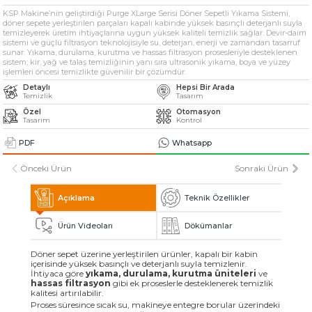
» Solventli Endüstriyel Parça Yıkama Makineleri
KSP Makine’nin geliştirdiği Purge XLarge Serisi Döner Sepetli Yıkama Sistemi,
döner sepete yerleştirilen parçaları kapalı kabinde yüksek basınçlı deterjanlı suyla
temizleyerek üretim ihtiyaçlarına uygun yüksek kaliteli temizlik sağlar. Devir-daim
sistemi ve güçlü filtrasyon teknolojisiyle su, deterjan, enerji ve zamandan tasarruf
» Endüstriyel Kumlama Makineleri
sunar. Yıkama, durulama, kurutma ve hassas filtrasyon prosesleriyle desteklenen
sistem; kir, yağ ve talaş temizliğinin yanı sıra ultrasonik yıkama, boya ve yüzey
işlemleri öncesi temizlikte güvenilir bir çözümdür.
» Diğer Makine ve Ekipmanlar
Detaylı
Hepsi Bir Arada
Temizlik
Tasarım
Özel
Otomasyon
Tüm hakkı saklıdır. Sitemizde kullanılan tüm içerik ve görseller
Tasarım
Kontrol
KSP Machine'a ait olup izinsiz kullanımı hukuki yaptırıma tabidir.
PDF
Whatsapp
Önceki Ürün
Sonraki Ürün
Açıklama
Teknik Özellikler
Ürün Videoları
Dökümanlar
Döner sepet üzerine yerleştirilen ürünler, kapalı bir kabin
içerisinde yüksek basınçlı ve deterjanlı suyla temizlenir.
İhtiyaca göre
yıkama, durulama, kurutma üniteleri
ve
hassas filtrasyon
gibi ek proseslerle desteklenerek temizlik
kalitesi artırılabilir.
Proses süresince sıcak su, makineye entegre borular üzerindeki