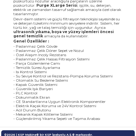
püskürtücü nozullar aracılığıyla parçaların üzerine
püskürtülür.
Purge XLarge Serisi
, işçilik, su, deterjan,
elektrik ve zamandan tasarruf sağlamak amacıyla özel olarak
tasarlanmıştır.
Devir-daim sistemi ve güçlü filtrasyon teknolojisi sayesinde su
ve deterjan tüketimi minimum seviyelere indirilir. Sistem, her
türlü kir, yağ ve talaş temizliği için uygundur. Ayrıca
ultrasonik yıkama, boya ve yüzey işlemleri öncesi
genel temizlik
amacıyla da kullanılabilir.
Genel Özellikler :
- Paslanmaz Çelik Gövde
- Paslanmaz Çelik Döner Sepet ve Nozul
- Özel Alaşım Incoly Rezistans
- Paslanmaz Çelik Hassas Filtrasyon Sistemi
- Parça Gözlemleme Camı
- Temizlik Süresi Ayarlama
- Isı Kontrol Sistemi
- Su Seviye Kontrol ve Rezistans-Pompa Koruma Sistemi
- Otomatik Su Besleme Sistemi
- Kapak Güvenlik Sistemi
- Güvenlik Işık Bariyeri
- PLC Kontrol
- Dokunmatik Ekran
- CE Standartlarına Uygun Elektronik Komponentler
- Elektrik Kaçak Koruma ve 24V Kontrol Sistemi
- Acil Durum Butonu
- Mekanik Kapak Kilitleme Sistemi
- Güçlendirilmiş Yıkama Sepeti ve Taşıma Arabası
©2026 | KSP Makine® bir KSP İpekyolu A.Ş.® markasıdır.