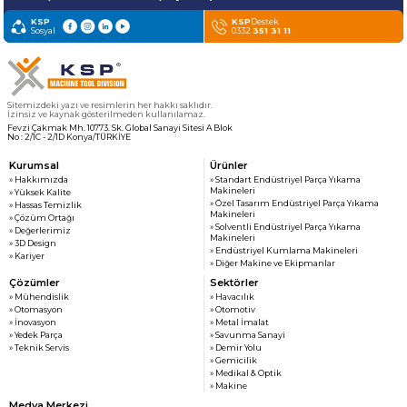
KSP
KSP
Destek
Sosyal
0332
351 31 11
Sitemizdeki yazı ve resimlerin her hakkı saklıdır.
İzinsiz ve kaynak gösterilmeden kullanılamaz.
Fevzi Çakmak Mh. 10773. Sk. Global Sanayi Sitesi A Blok
No : 2/1C - 2/1D Konya/TÜRKİYE
Kurumsal
Ürünler
» Hakkımızda
» Standart Endüstriyel Parça Yıkama
Makineleri
» Yüksek Kalite
» Özel Tasarım Endüstriyel Parça Yıkama
» Hassas Temizlik
Makineleri
» Çözüm Ortağı
» Solventli Endüstriyel Parça Yıkama
» Değerlerimiz
Makineleri
» 3D Design
» Endüstriyel Kumlama Makineleri
» Kariyer
» Diğer Makine ve Ekipmanlar
Çözümler
Sektörler
» Mühendislik
» Havacılık
» Otomasyon
» Otomotiv
» İnovasyon
» Metal İmalat
» Yedek Parça
» Savunma Sanayi
» Teknik Servis
» Demir Yolu
» Gemicilik
» Medikal & Optik
» Makine
Medya Merkezi