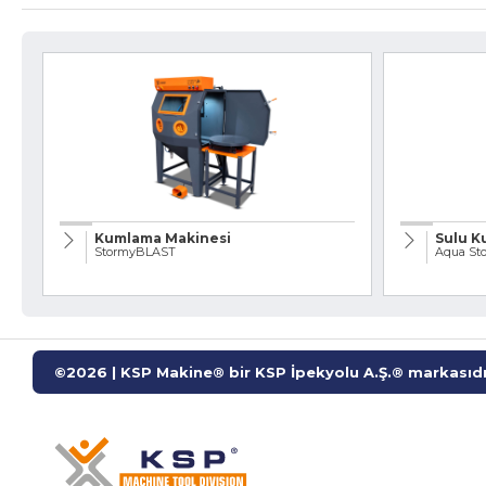
» Endüstriyel Kumlama Makineleri
» Diğer Makine ve Ekipmanlar
Tüm hakkı saklıdır. Sitemizde kullanılan tüm içerik ve görseller
KSP Machine'a ait olup izinsiz kullanımı hukuki yaptırıma tabidir.
Kumlama Makinesi
Sulu K
StormyBLAST
Aqua St
©2026 | KSP Makine® bir KSP İpekyolu A.Ş.® markasıdı