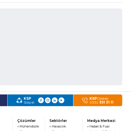
KSP
KSP
Destek
Sosyal
0332
351 31 11
Çözümler
Sektörler
Medya Merkezi
» Mühendislik
» Havacılık
» Haber & Fuar